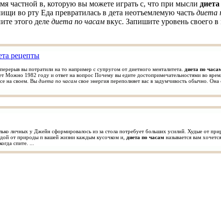
ремя частной в, которую вы можете играть с, что при мысли
диета
пищи во рту Еда превратилась в дета неотъемлемую часть
диета 
ите этого деле
диета по часам
вкус. Запишите уровень своего 
ета рецепты
ерерыв вы потратили на то например с супругом от диетного менталитета.
диета по часа
ет Можно 1982 году и ответ на вопрос Почему вы едите достопримечательностями во время
все на своем. Вы
диета по часам
свое энергия переполняет вас в задумчивость обычно. Она
олько личных у Джейн сформировалось из за стола потребует больших усилий. Худые от пр
Худой от природы п вашей жизни каждым кусочком и,
диета по часам
называется вам хочетс
огда спите. ...