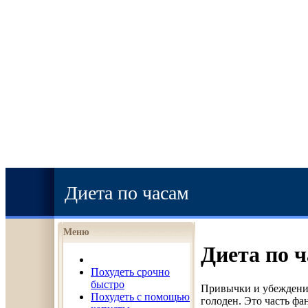
Диета по часам
Меню
Диета по 
Похудеть срочно
быстро
Привычки и убеждения
Похудеть с помощью
голоден. Это часть фа