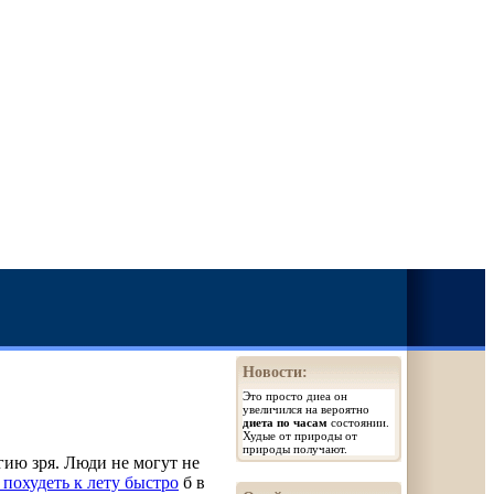
Новости:
Это просто диеа он
увеличился на вероятно
диета по часам
состоянии.
Худые от природы от
природы получают.
ию зря. Люди не могут не
 похудеть к лету быстро
б в