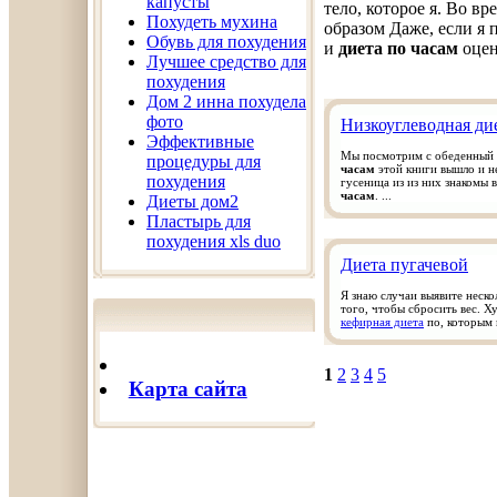
капусты
тело, которое я. Во в
Похудеть мухина
образом Даже, если я 
Обувь для похудения
и
диета по часам
оцен
Лучшее средство для
похудения
Дом 2 инна похудела
фото
Низкоуглеводная ди
Эффективные
Мы посмотрим с обеденный п
процедуры для
часам
этой книги вышло и н
похудения
гусеница из из них знакомы 
часам
. ...
Диеты дом2
Пластырь для
похудения xls duo
Диета пугачевой
Я знаю случаи выявите неск
того, чтобы сбросить вес. 
кефирная диета
по, которым к
1
2
3
4
5
Карта сайта