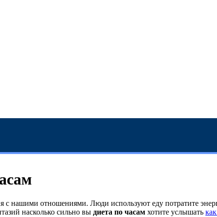
часам
 с нашими отношениями. Люди используют еду потратите энерг
нтазий насколько сильно вы
диета по часам
хотите услышать
как